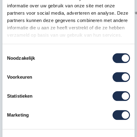
informatie over uw gebruik van onze site met onze
~~https://cdn.webshopapp.com/shops/189476/files/451435720/kra
partners voor social media, adverteren en analyse. Deze
partners kunnen deze gegevens combineren met andere
safety1.jpg
informatie die u aan ze heeft verstrekt of die ze hebben
verzameld op basis van uw gebruik van hun services.
Specificaties
Toestemmingsselectie
Noodzakelijk
EAN
7434657832869
Artikelcode
211323JS
Voorkeuren
Meest behulpzame reviews
Statistieken
Kwaliteit keurmerken, certificering en
Marketing
veiligheidsnormen
Eerder bekeken door jou