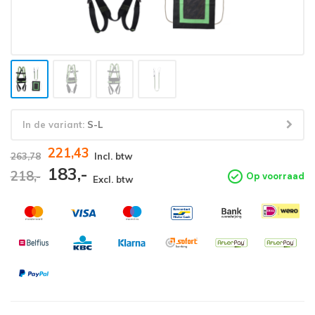
In de variant:
S-L
221,43
263,78
Incl. btw
183,-
218,-
Op voorraad
Excl. btw