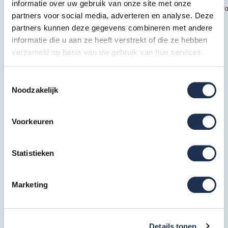
informatie over uw gebruik van onze site met onze
~~https://cdn.webshopapp.com/shops/189476/files/451435720/kra
partners voor social media, adverteren en analyse. Deze
safety1.jpg
partners kunnen deze gegevens combineren met andere
informatie die u aan ze heeft verstrekt of die ze hebben
verzameld op basis van uw gebruik van hun services.
Specificaties
Toestemmingsselectie
EAN
7434654240223
Noodzakelijk
Artikelcode
210623
Voorkeuren
Meest behulpzame reviews
Statistieken
Kwaliteit keurmerken, certificering en
veiligheidsnormen
Marketing
Eerder bekeken door jou
Details tonen