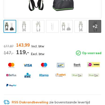
+2
143,99
177,87
Incl. btw
119,-
147,-
Op voorraad
Excl. btw
RSS Dakrandbeveiling
zie bovenstaande levertijd