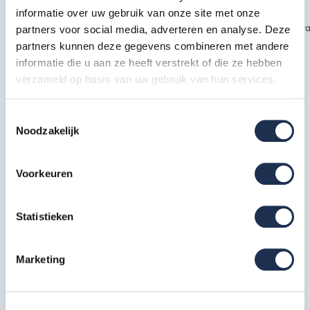
informatie over uw gebruik van onze site met onze
~~https://cdn.webshopapp.com/shops/189476/files/451435720/kra
partners voor social media, adverteren en analyse. Deze
partners kunnen deze gegevens combineren met andere
safety1.jpg
informatie die u aan ze heeft verstrekt of die ze hebben
verzameld op basis van uw gebruik van hun services.
Specificaties
Toestemmingsselectie
Noodzakelijk
EAN
7438236374399
Artikelcode
210410S
Voorkeuren
Meest behulpzame reviews
Statistieken
Kwaliteit keurmerken, certificering en
Marketing
veiligheidsnormen
Eerder bekeken door jou