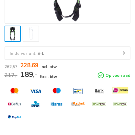
In de variant:
S-L
228,69
262,57
Incl. btw
189,-
217,-
Op voorraad
Excl. btw