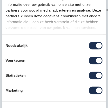
informatie over uw gebruik van onze site met onze
~~https://cdn.webshopapp.com/shops/189476/files/451435720/kra
partners voor social media, adverteren en analyse. Deze
partners kunnen deze gegevens combineren met andere
safety1.jpg
informatie die u aan ze heeft verstrekt of die ze hebben
verzameld op basis van uw gebruik van hun services.
Specificaties
Toestemmingsselectie
Noodzakelijk
EAN
7434652845864
Artikelcode
210407S
Voorkeuren
Meest behulpzame reviews
Statistieken
Kwaliteit keurmerken, certificering en
Marketing
veiligheidsnormen
Eerder bekeken door jou