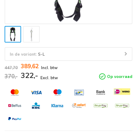
In de variant:
S-L
389,62
447,70
Incl. btw
322,-
370,-
Op voorraad
Excl. btw