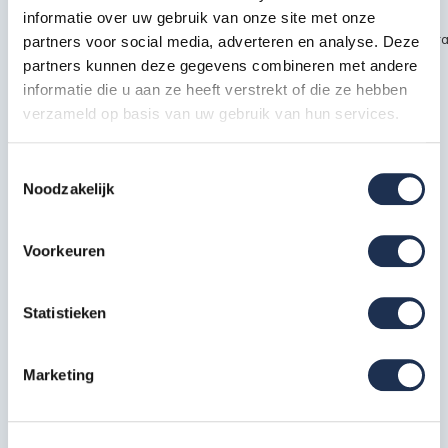
informatie over uw gebruik van onze site met onze
~~https://cdn.webshopapp.com/shops/189476/files/451435720/kra
partners voor social media, adverteren en analyse. Deze
safety1.jpg
partners kunnen deze gegevens combineren met andere
informatie die u aan ze heeft verstrekt of die ze hebben
verzameld op basis van uw gebruik van hun services.
Specificaties
Toestemmingsselectie
Noodzakelijk
EAN
7434650534500
Artikelcode
210411S
Voorkeuren
Meest behulpzame reviews
Statistieken
Kwaliteit keurmerken, certificering en
Marketing
veiligheidsnormen
Eerder bekeken door jou