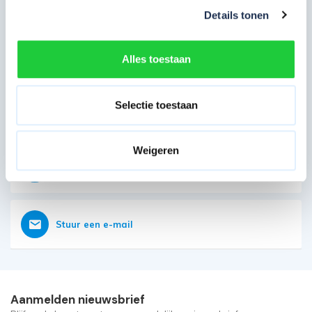
Eerder bekeken door jou
Details tonen
Direct contact opnemen
Heb je nog vragen?
Alles toestaan
Onze klantenservice is tot 18:30 geopend
Selectie toestaan
Bereikbaar op 085 - 06 56 19 2
Weigeren
Vraag nu direct een offerte aan
Stuur een e-mail
Aanmelden nieuwsbrief