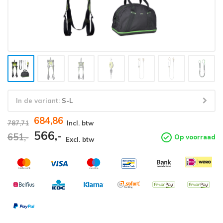
In de variant:
S-L
684,86
787,71
Incl. btw
566,-
651,-
Op voorraad
Excl. btw