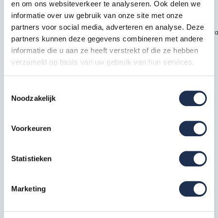
en om ons websiteverkeer te analyseren. Ook delen we
Productbeschrijving
informatie over uw gebruik van onze site met onze
partners voor social media, adverteren en analyse. Deze
~~https://cdn.webshopapp.com/shops/189476/files/451435720/kra
partners kunnen deze gegevens combineren met andere
safety1.jpg
informatie die u aan ze heeft verstrekt of die ze hebben
verzameld op basis van uw gebruik van hun services.
Specificaties
Toestemmingsselectie
Noodzakelijk
EAN
7434655711760
Voorkeuren
Artikelcode
210219S
Statistieken
Meest behulpzame reviews
Kwaliteit keurmerken, certificering en
Marketing
veiligheidsnormen