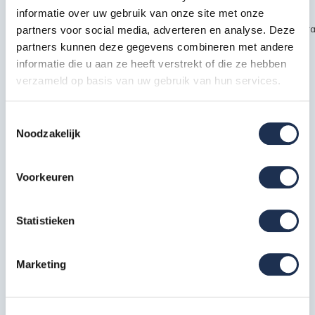
informatie over uw gebruik van onze site met onze
~~https://cdn.webshopapp.com/shops/189476/files/451435720/kra
partners voor social media, adverteren en analyse. Deze
partners kunnen deze gegevens combineren met andere
safety1.jpg
informatie die u aan ze heeft verstrekt of die ze hebben
verzameld op basis van uw gebruik van hun services.
Specificaties
Toestemmingsselectie
Noodzakelijk
EAN
7434651898830
Artikelcode
211423JS
Voorkeuren
Meest behulpzame reviews
Statistieken
Kwaliteit keurmerken, certificering en
Marketing
veiligheidsnormen
Eerder bekeken door jou