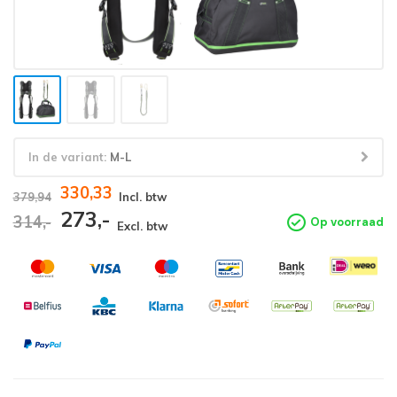
In de variant:
M-L
330,33
379,94
Incl. btw
273,-
314,-
Op voorraad
Excl. btw