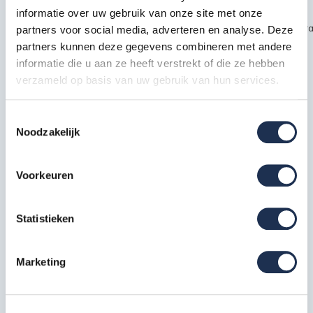
informatie over uw gebruik van onze site met onze
~~https://cdn.webshopapp.com/shops/189476/files/451435720/kra
partners voor social media, adverteren en analyse. Deze
partners kunnen deze gegevens combineren met andere
safety1.jpg
informatie die u aan ze heeft verstrekt of die ze hebben
verzameld op basis van uw gebruik van hun services.
Specificaties
Toestemmingsselectie
Noodzakelijk
EAN
7438236365335
Artikelcode
210304S
Voorkeuren
Statistieken
Meest behulpzame reviews
Kwaliteit keurmerken, certificering en
Marketing
veiligheidsnormen
Eerder bekeken door jou