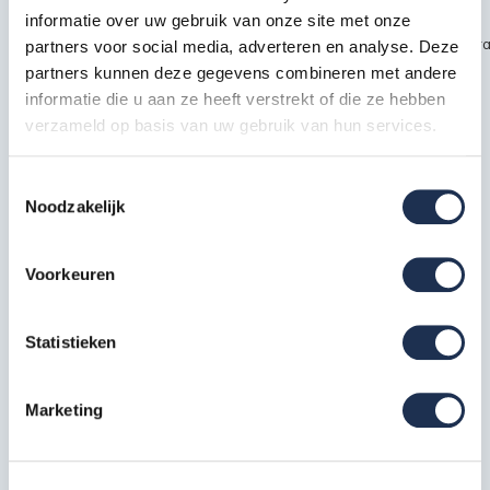
informatie over uw gebruik van onze site met onze
~~https://cdn.webshopapp.com/shops/189476/files/451435720/kra
partners voor social media, adverteren en analyse. Deze
partners kunnen deze gegevens combineren met andere
safety1.jpg
informatie die u aan ze heeft verstrekt of die ze hebben
verzameld op basis van uw gebruik van hun services.
Specificaties
Toestemmingsselectie
Noodzakelijk
EAN
7434656418415
Artikelcode
210321S
Voorkeuren
Statistieken
Meest behulpzame reviews
Kwaliteit keurmerken, certificering en
Marketing
veiligheidsnormen
Eerder bekeken door jou