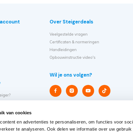
e account
Over Steigerdeals
Veelgestelde vragen
Certificaten & normeringen
Handleidingen
Opbouwinstructie video's
Wil je ons volgen?
e
eiger?
et ik kopen?
er op?
ik van cookies
eiger verplaatsen?
ontent en advertenties te personaliseren, om functies voor soci
steigers
erkeer te analyseren. Ook delen we informatie over uw gebruik