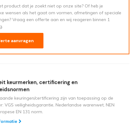
t product dat je zoekt niet op onze site? Of heb je
eke wensen als het gaat om vormen, afmetingen of speciale
ngen? Vraag een offerte aan en wij reageren binnen 1
g.
ferte aanvragen
eit keurmerken, certificering en
heidsnormen
aande keuringen/certificering zijn van toepassing op de
ger: VGS veiligheidsgarantie, Nederlandse warenwet, NEN
uropese EN 131 norm.
formatie