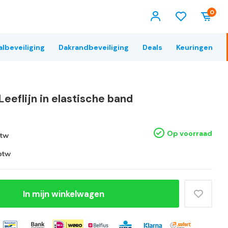
0
albeveiliging
Dakrandbeveiliging
Deals
Keuringen
eeflijn in elastische band
Op voorraad
btw
 btw
In mijn winkelwagen