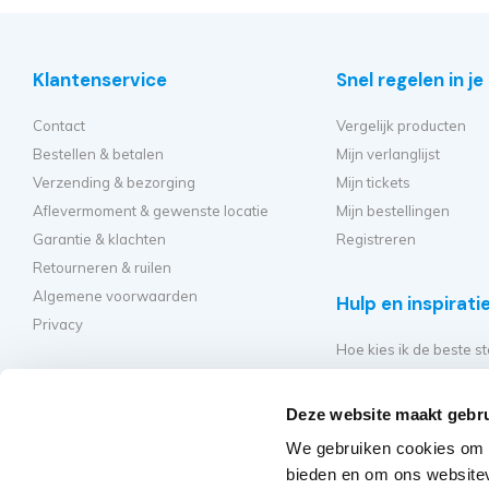
Klantenservice
Snel regelen in j
Contact
Vergelijk producten
Bestellen & betalen
Mijn verlanglijst
Verzending & bezorging
Mijn tickets
Aflevermoment & gewenste locatie
Mijn bestellingen
Garantie & klachten
Registreren
Retourneren & ruilen
Algemene voorwaarden
Hulp en inspirati
Privacy
Hoe kies ik de beste st
Welke kamersteiger mo
Hoe bouw ik mijn steig
Deze website maakt gebru
Hoe moet ik mijn rolst
We gebruiken cookies om c
Veelgestelde vragen - 
bieden en om ons websitev