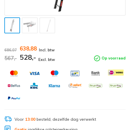
638,88
686,07
Incl. btw
528,-
567,-
Op voorraad
Excl. btw
Voor
13:00
besteld, dezelfde dag verwerkt
Gratis
jaarlijkse rolsteigerkeuring