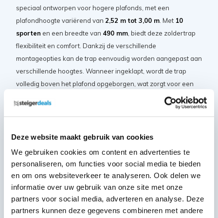
speciaal ontworpen voor hogere plafonds, met een
plafondhoogte variërend van
2,52 m tot 3,00 m
. Met
10
sporten
en een breedte van
490 mm
, biedt deze zoldertrap
flexibiliteit en comfort. Dankzij de verschillende
montageopties kan de trap eenvoudig worden aangepast aan
verschillende hoogtes. Wanneer ingeklapt, wordt de trap
volledig boven het plafond opgeborgen, wat zorgt voor een
opgeruimde en ruimtebesparende oplossing. Het
Autosteps-
Systeem
maakt het inschuiven en opbergen van de trap zeer
eenvoudig. De trap voldoet aan de strenge
NEN-EN 131-, SP-
en TÜV/GS-normen
, wat zorgt voor veiligheid en
Deze website maakt gebruik van cookies
betrouwbaarheid.
We gebruiken cookies om content en advertenties te
personaliseren, om functies voor social media te bieden
en om ons websiteverkeer te analyseren. Ook delen we
Specificaties
informatie over uw gebruik van onze site met onze
partners voor social media, adverteren en analyse. Deze
Aantal sporten
10
partners kunnen deze gegevens combineren met andere