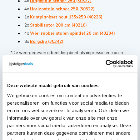
4x
Diagonale schoor 250 (30327)
4x
Horizontale schoor 250 (30322)
1x
Kantplankset hout 135x250 (40226)
2x
Stabilisator 200 cm (40210)
4x
Wiel rubber stalen spindel 20 cm (40204)
8x
Borgclip (30342)
*De weergegeven afbeelding dient als impressie en kan in
samenstelling afwijken van het artikel.
Extra steigeraanhanger informatie
Deze website maakt gebruik van cookies
We gebruiken cookies om content en advertenties te
Zowel geschikt voor steigers met een lengte van 1.90
personaliseren, om functies voor social media te bieden
als 2.50 meter
en om ons websiteverkeer te analyseren. Ook delen we
BE-rijbewijs is niet benodigd
informatie over uw gebruik van onze site met onze
Geleverd met een 13-polig steekcontact
partners voor social media, adverteren en analyse. Deze
partners kunnen deze gegevens combineren met andere
Alle onderdelen zijn van hoogwaardig aluminium