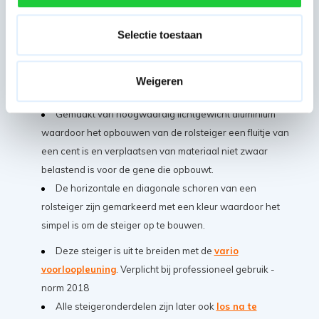
Hierdoor bent u verzekerd van kwaliteit en veiligheid van
de materialen & ontvangt u ook nog eens 5 jaar
Selectie toestaan
fabrieksgarantie bij ons.
De steiger heeft een buisdikte van 50 mm en een
wanddikte van 2,2 mm wat uitzonderlijke sterk en robuust
Weigeren
is.
Gemaakt van hoogwaardig lichtgewicht aluminium
waardoor het opbouwen van de rolsteiger een fluitje van
een cent is en verplaatsen van materiaal niet zwaar
belastend is voor de gene die opbouwt.
De horizontale en diagonale schoren van een
rolsteiger zijn gemarkeerd met een kleur waardoor het
simpel is om de steiger op te bouwen.
Deze steiger is uit te breiden met de
vario
voorloopleuning
. Verplicht bij professioneel gebruik -
norm 2018
Alle steigeronderdelen zijn later ook
los na te