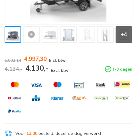
+4
4.997,30
5.002,14
Incl. btw
4.130,-
4.134,-
1-3 dagen
Excl. btw
Voor
13:00
besteld, dezelfde dag verwerkt