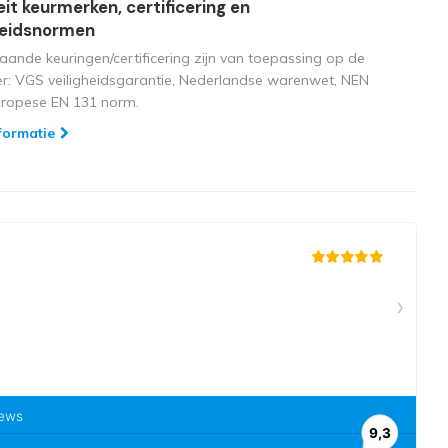
eit keurmerken, certificering en
heidsnormen
aande keuringen/certificering zijn van toepassing op de
ger: VGS veiligheidsgarantie, Nederlandse warenwet, NEN
uropese EN 131 norm.
formatie