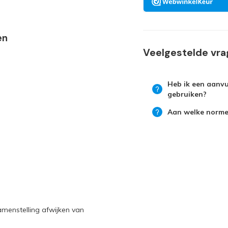
en
Veelgestelde vr
Heb ik een aanvu
gebruiken?
Aan welke norme
amenstelling afwijken van