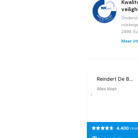
Kwalit
veilig
Onderst
rolstei
2484, E
Meer in