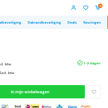
0
albeveiliging
Dakrandbeveiliging
Deals
Keuringen
1-3 dagen
ncl. btw
Excl. btw
In mijn winkelwagen