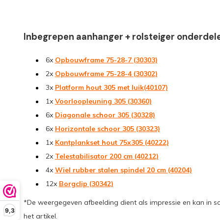
Inbegrepen aanhanger + rolsteiger onderdel
6x
Opbouwframe 75-28-7 (30303)
2x
Opbouwframe 75-28-4 (30302)
3x
Platform hout 305 met luik(40107)
1x
Voorloopleuning 305 (30360)
6x
Diagonale schoor 305 (30328)
6x
Horizontale schoor 305 (30323)
1x
Kantplankset hout 75x305 (40222)
2x
Telestabilisator 200 cm (40212)
4x
Wiel rubber stalen spindel 20 cm (40204)
12x
Borgclip (30342)
*De weergegeven afbeelding dient als impressie en kan in s
9,3
het artikel.