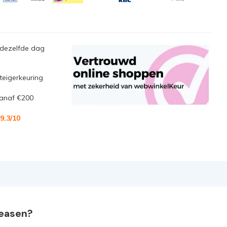
 dezelfde dag
steigerkeuring
anaf €200
9,3
/10
leasen?