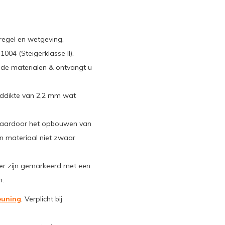
regel en wetgeving,
04 (Steigerklasse II).
n de materialen & ontvangt u
nddikte van 2,2 mm wat
waardoor het opbouwen van
van materiaal niet zwaar
ger zijn gemarkeerd met een
n.
euning
. Verplicht bij