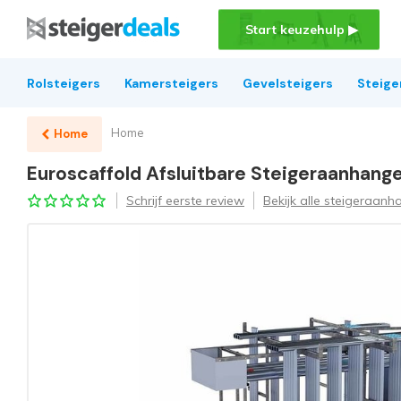
Start keuzehulp ▶
Rolsteigers
Kamersteigers
Gevelsteigers
Steige
Home
Home
Euroscaffold Afsluitbare Steigeraanhanger
Schrijf eerste review
Bekijk alle steigeraanh