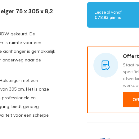
eiger 75 x 305 x 8,2
Lease al vanaf
€ 78,93 p/mnd
n RDW gekeurd. De
r is ruimte voor een
e aanhanger is gemakkelijk
Offert
er onderweg naar de
Staat he
specifi
afwerki
Rolsteiger met een
werkda
van 305 cm. Het is onze
-professionele en
Of
mgang, biedt genoeg
aliteit voor een scherpe