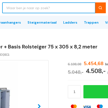
raanhangers
Steigermateriaal
Ladders
Trappen
V
 + Basis Rolsteiger 75 x 305 x 8,2 meter
angers
5.454,68
6.108,08
I
4.508,-
5.048,-