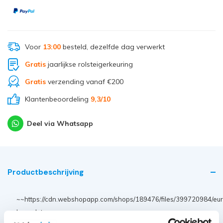
Voor
13:00
besteld, dezelfde dag verwerkt
Gratis
jaarlijkse rolsteigerkeuring
Gratis
verzending vanaf €200
Klantenbeoordeling
9,3
/10
Deel via Whatsapp
Productbeschrijving
~~https://cdn.webshopapp.com/shops/189476/files/399720984/eur
logo-data.png