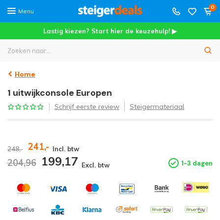
0
Menu
Lastig kiezen? Start hier de keuzehulp! ▶
Home
1 uitwijkconsole Europen
Schrijf eerste review
Steigermateriaal
241,-
248,-
Incl. btw
199,17
204,96
1-3 dagen
Excl. btw