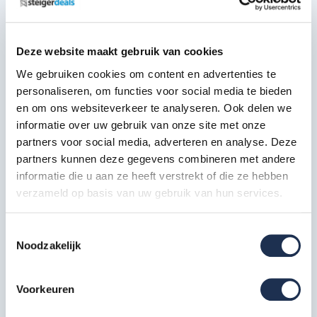
Specificaties
Deze website maakt gebruik van cookies
We gebruiken cookies om content en advertenties te
Artikelcode
30360-1
personaliseren, om functies voor social media te bieden
en om ons websiteverkeer te analyseren. Ook delen we
informatie over uw gebruik van onze site met onze
Meest behulpzame reviews
partners voor social media, adverteren en analyse. Deze
partners kunnen deze gegevens combineren met andere
Kwaliteit keurmerken, certificering en
veiligheidsnormen
informatie die u aan ze heeft verstrekt of die ze hebben
verzameld op basis van uw gebruik van hun services.
Eerder bekeken door jou
Toestemmingsselectie
Direct contact opnemen
Noodzakelijk
Heb je nog vragen?
Onze klantenservice is vanaf weer geopend
Voorkeuren