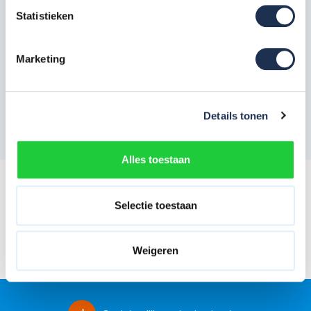
Bereikbaar op 085 - 06 56 19 2
Statistieken
Vraag nu direct een offerte aan
Marketing
Stuur een e-mail
Details tonen
Alles toestaan
Aanmelden nieuwsbrief
Blijf op de hoogte met onze maandelijkse nieuwsbrief
Selectie toestaan
Abonneer
Weigeren