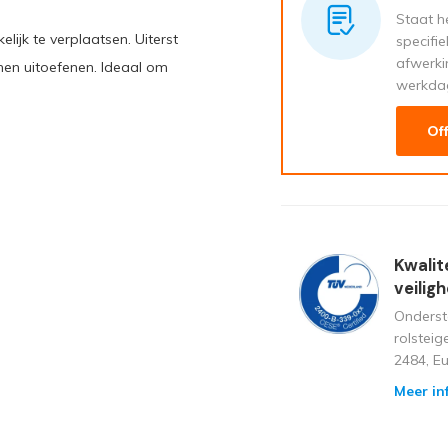
Staat he
ijk te verplaatsen. Uiterst
specifi
afwerki
en uitoefenen. Ideaal om
werkda
Of
Kwalit
veilig
Onderst
rolstei
2484, E
Meer in