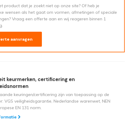
t product dat je zoekt niet op onze site? Of heb je
eke wensen als het gaat om vormen, afmetingen of speciale
ngen? Vraag een offerte aan en wij reageren binnen 1
g.
ferte aanvragen
eit keurmerken, certificering en
heidsnormen
aande keuringen/certificering zijn van toepassing op de
ger: VGS veiligheidsgarantie, Nederlandse warenwet, NEN
uropese EN 131 norm.
formatie