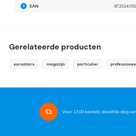
EAN
872014350
Gerelateerde producten
eurostairs
magazijn
particulier
professionee
Voor
13:00
besteld, dezelfde dag ve