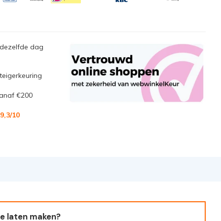
 dezelfde dag
steigerkeuring
anaf €200
9,3
/10
e laten maken?