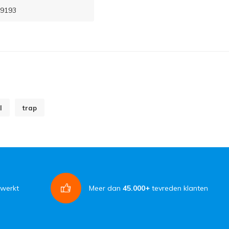
9193
l
trap
rwerkt
Meer dan
45.000+
tevreden klanten