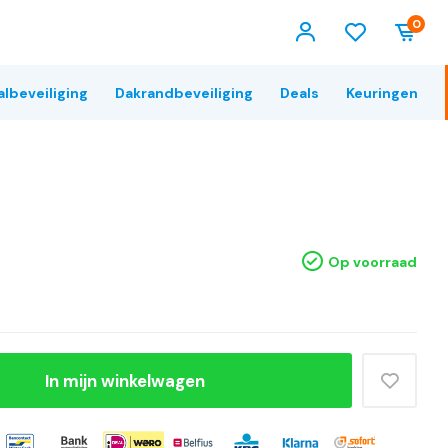
0
albeveiliging
Dakrandbeveiliging
Deals
Keuringen
Op voorraad
In mijn winkelwagen