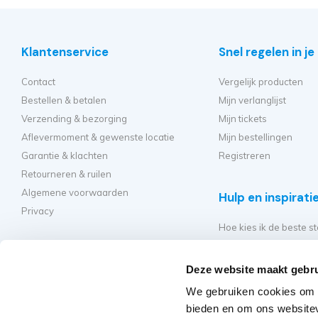
Klantenservice
Snel regelen in j
Contact
Vergelijk producten
Bestellen & betalen
Mijn verlanglijst
Verzending & bezorging
Mijn tickets
Aflevermoment & gewenste locatie
Mijn bestellingen
Garantie & klachten
Registreren
Retourneren & ruilen
Algemene voorwaarden
Hulp en inspirati
Privacy
Hoe kies ik de beste st
Welke kamersteiger mo
Hoe bouw ik mijn steig
Deze website maakt gebru
Hoe moet ik mijn rolst
We gebruiken cookies om c
Veelgestelde vragen - 
bieden en om ons websitev