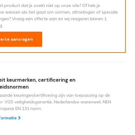
t product dat je zoekt niet op onze site? Of heb je
eke wensen als het gaat om vormen, afmetingen of speciale
ngen? Vraag een offerte aan en wij reageren binnen 1
g.
ferte aanvragen
eit keurmerken, certificering en
heidsnormen
aande keuringen/certificering zijn van toepassing op de
ger: VGS veiligheidsgarantie, Nederlandse warenwet, NEN
uropese EN 131 norm.
formatie