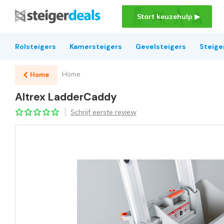
Start keuzehulp ▶
Rolsteigers
Kamersteigers
Gevelsteigers
Steige
Home
Home
Altrex LadderCaddy
Schrijf eerste review