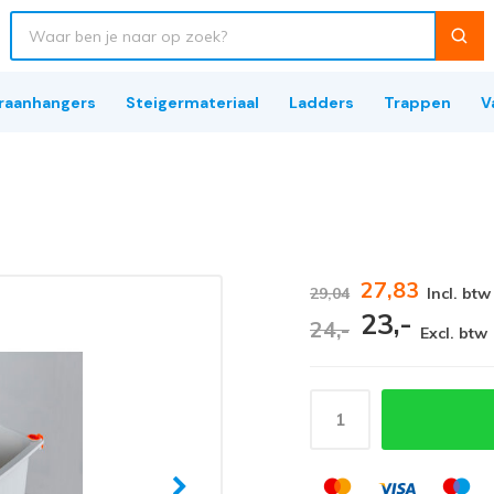
raanhangers
Steigermateriaal
Ladders
Trappen
V
27,83
29,04
Incl. btw
23,-
24,-
Excl. btw