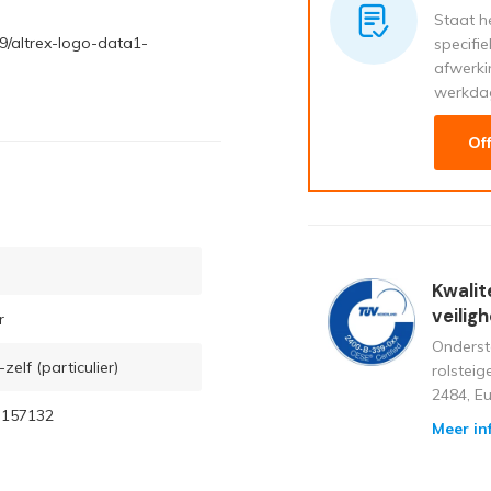
Staat he
9/altrex-logo-data1-
specifi
afwerki
werkda
Of
Kwalit
veilig
r
Onderst
zelf (particulier)
rolstei
2484, E
3157132
Meer in