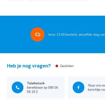
Voor
13:00
besteld, dezelfde dag ve
Heb je nog vragen?
Gesloten
Telefonisch
Stuur ons e
bereikbaar op 085 06
berichtje vi
56 19 2