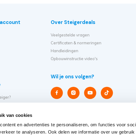
e account
Over Steigerdeals
Veelgestelde vragen
Certificaten & normeringen
Handleidingen
Opbouwinstructie video's
Wil je ons volgen?
e
eiger?
et ik kopen?
er op?
ik van cookies
eiger verplaatsen?
ontent en advertenties te personaliseren, om functies voor soci
steigers
erkeer te analyseren. Ook delen we informatie over uw gebruik