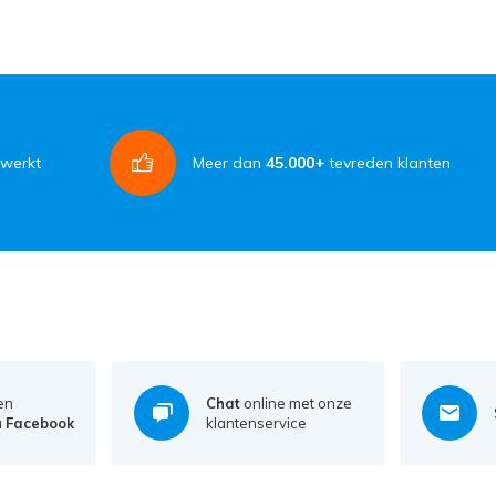
rwerkt
Meer dan
45.000+
tevreden klanten
en
Chat
online met onze
a
Facebook
klantenservice