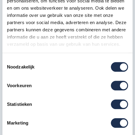
personaliseren, om functies voor social media te bieden
EuroScaffold 2800 Euro doorloopframe rechts 135-28-7 met
en om ons websiteverkeer te analyseren. Ook delen we
een optrede van 28 cm.
informatie over uw gebruik van onze site met onze
partners voor social media, adverteren en analyse. Deze
partners kunnen deze gegevens combineren met andere
Specificaties
informatie die u aan ze heeft verstrekt of die ze hebben
verzameld op basis van uw gebruik van hun services.
Artikelcode
30318 Rechts
Toestemmingsselectie
Breedte in cm
135 cm
Noodzakelijk
EAN
8720143508097
Voorkeuren
Meest behulpzame reviews
Statistieken
Kwaliteit keurmerken, certificering en
veiligheidsnormen
Marketing
Veelgestelde vragen