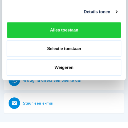
Details tonen
Eerder bekeken door jou
Direct contact opnemen
Alles toestaan
Heb je nog vragen?
Onze klantenservice is vanaf 08:00 weer geopend
Selectie toestaan
Bereikbaar op 085 - 06 56 19 2
Weigeren
Vraag nu direct een offerte aan
Stuur een e-mail