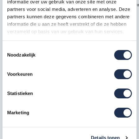
informatie over uw gebruik van onze site met onze
~~https://cdn.webshopapp.com/shops/189476/files/451435720/kra
partners voor social media, adverteren en analyse. Deze
safety1.jpg
partners kunnen deze gegevens combineren met andere
informatie die u aan ze heeft verstrekt of die ze hebben
verzameld op basis van uw gebruik van hun services.
Specificaties
Toestemmingsselectie
EAN
7434651084059
Noodzakelijk
Artikelcode
211124
Voorkeuren
Meest behulpzame reviews
Statistieken
Kwaliteit keurmerken, certificering en
veiligheidsnormen
Marketing
Eerder bekeken door jou
Details tonen