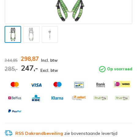
298,87
344,85
Incl. btw
247,-
285,-
Op voorraad
Excl. btw
RSS Dakrandbeveiling
zie bovenstaande levertijd