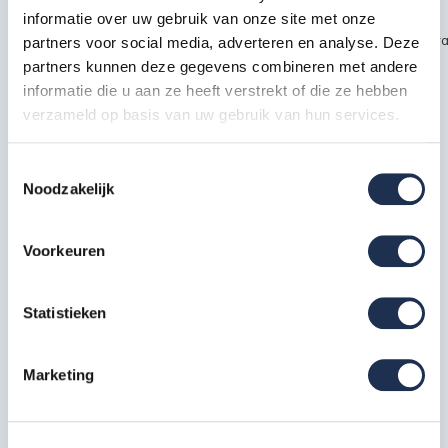
informatie over uw gebruik van onze site met onze
~~https://cdn.webshopapp.com/shops/189476/files/451435720/kra
partners voor social media, adverteren en analyse. Deze
partners kunnen deze gegevens combineren met andere
safety1.jpg
informatie die u aan ze heeft verstrekt of die ze hebben
verzameld op basis van uw gebruik van hun services.
Specificaties
Toestemmingsselectie
Noodzakelijk
EAN
7434655332309
Artikelcode
210424S
Voorkeuren
Statistieken
Meest behulpzame reviews
Kwaliteit keurmerken, certificering en
Marketing
veiligheidsnormen
Eerder bekeken door jou