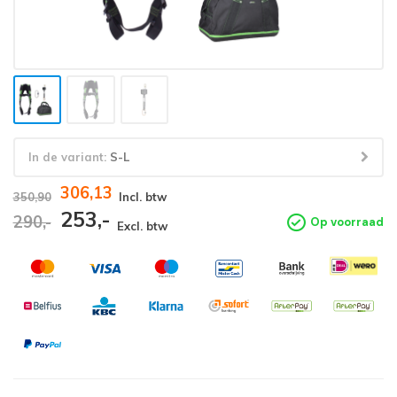
In de variant:
S-L
306,13
350,90
Incl. btw
253,-
290,-
Op voorraad
Excl. btw