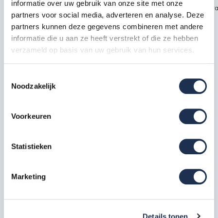
informatie over uw gebruik van onze site met onze
~~https://cdn.webshopapp.com/shops/189476/files/451435720/kra
partners voor social media, adverteren en analyse. Deze
safety1.jpg
partners kunnen deze gegevens combineren met andere
informatie die u aan ze heeft verstrekt of die ze hebben
verzameld op basis van uw gebruik van hun services.
Specificaties
Toestemmingsselectie
EAN
7434652851872
Noodzakelijk
Artikelcode
210917
Voorkeuren
Meest behulpzame reviews
Statistieken
Kwaliteit keurmerken, certificering en
veiligheidsnormen
Marketing
Eerder bekeken door jou
Details tonen