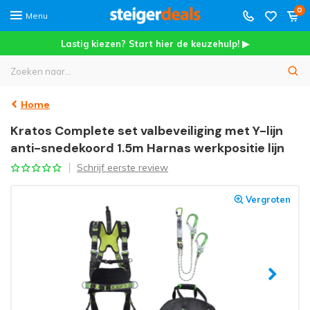
0
Menu
Lastig kiezen? Start hier de keuzehulp! ▶
Home
Kratos Complete set valbeveiliging met Y-lijn
anti-snedekoord 1.5m Harnas werkpositie lijn
Schrijf eerste review
Vergroten