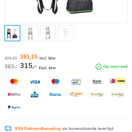
381,15
439,23
Incl. btw
315,-
363,-
Op voorraad
Excl. btw
RSS Dakrandbeveiling
zie bovenstaande levertijd