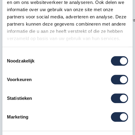
en om ons websiteverkeer te analyseren. Ook delen we
Productbeschrijving
informatie over uw gebruik van onze site met onze
partners voor social media, adverteren en analyse. Deze
~~https://cdn.webshopapp.com/shops/189476/files/451435720/kra
partners kunnen deze gegevens combineren met andere
safety1.jpg
informatie die u aan ze heeft verstrekt of die ze hebben
verzameld op basis van uw gebruik van hun services.
Specificaties
Toestemmingsselectie
Noodzakelijk
EAN
7434650758722
Voorkeuren
Artikelcode
210818
Statistieken
Meest behulpzame reviews
Kwaliteit keurmerken, certificering en
Marketing
veiligheidsnormen