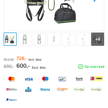
+4
726,-
834,90
Incl. btw
600,-
690,-
Op voorraad
Excl. btw