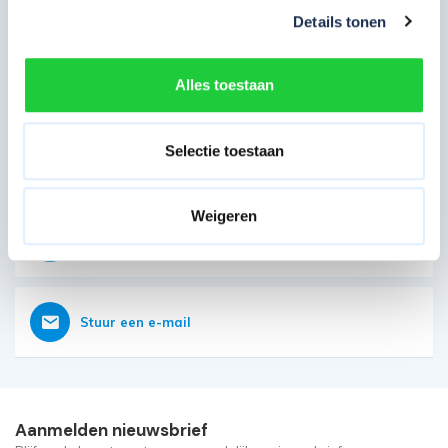
Eerder bekeken door jou
Details tonen
Direct contact opnemen
Heb je nog vragen?
Alles toestaan
Onze klantenservice is vanaf weer geopend
Selectie toestaan
Bereikbaar op 085 - 06 56 19 2
Weigeren
Vraag nu direct een offerte aan
Stuur een e-mail
Aanmelden nieuwsbrief