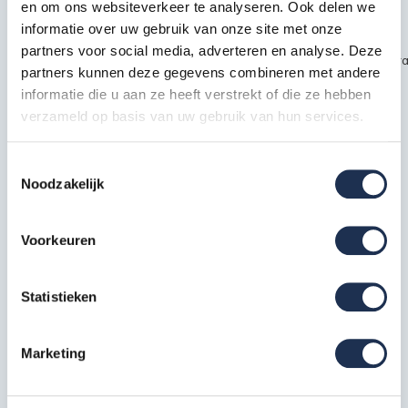
en om ons websiteverkeer te analyseren. Ook delen we
Productbeschrijving
informatie over uw gebruik van onze site met onze
partners voor social media, adverteren en analyse. Deze
~~https://cdn.webshopapp.com/shops/189476/files/451435720/kra
partners kunnen deze gegevens combineren met andere
safety1.jpg
informatie die u aan ze heeft verstrekt of die ze hebben
verzameld op basis van uw gebruik van hun services.
Specificaties
Toestemmingsselectie
Noodzakelijk
EAN
7434653679642
Voorkeuren
Artikelcode
210318S
Statistieken
Meest behulpzame reviews
Kwaliteit keurmerken, certificering en
Marketing
veiligheidsnormen