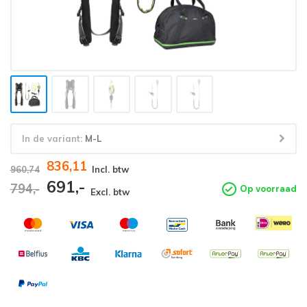
In de variant:
M-L
836,11
960,74
Incl. btw
691,-
794,-
Op voorraad
Excl. btw