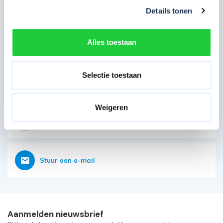
Eerder bekeken door jou
Details tonen
Direct contact opnemen
Heb je nog vragen?
Alles toestaan
Onze klantenservice is vanaf 08:00 weer geopend
Selectie toestaan
Bereikbaar op 085 - 06 56 19 2
Weigeren
Vraag nu direct een offerte aan
Stuur een e-mail
Aanmelden nieuwsbrief